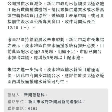
公司提供水費減免，新北市政府已協調淡北道路施
工廠商啟動補償機制。請民眾提供購買水或水塔馬
達空轉修繕費用憑證，透過線上表單申請，或可直
接前往淡水區公所專責窗口，收件時間延長至
12/10（三）。
考量地區持續發展及未來規劃，新北市副市長朱惕
之表示，淡水地區自來水備援系統有提升必要，目
前此區配水池僅3.5萬噸，明顯不足，市府已向台
水提出建議，應增設5萬噸以上配水池。
朱惕之進一步指出，淡水地區輸水幹管目前僅兩
條，因此市府同步建議台水，應評估於淡北道路範
圍內增設備援輸水幹管可行性。
聯絡人：
新聞聯繫科
聯絡單位：
新北市政府新聞局新聞聯繫科
聯絡電話：
6162