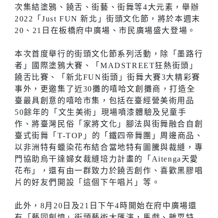
次集結塗鴉、饒舌、街藝、街舞等4大元素，舉辦
2022「Just FUN 新北」街頭文化節，將於本週末
20、21日在板橋府中廣場、市民廣場盛大登場。
本次首度舉行的街頭文化節系列活動，除「墨路行
者」國際塗鴉大賽、「MADSTREET狂熱街頭」
饒舌比賽、「新北FUN街頭」街舞大賽3大精彩賽
事外，更邀集了近30攤的嘻哈文創攤商，打造全
臺最具創意的嘻哈市集，包括在臺經營美術用品
50餘年的「文生美術」現場噴漆體驗及兒童手
作、將臺灣民俗「家將文化」腳法與街舞融合自創
臺式街舞「T-TOP」的「鐵四帝舞團」周邊商品、
以非洲特有蠟染花布結合當地特有圖騰與裁縫，專
門協助烏干達婦女裁縫培力計畫的「Aitenga天愛
花布」，還有由一群致力於饒舌創作、喜歡黑膠唱
片的好友們開設「這個下午唱片」等。
此外，8月20日及21日下午4時開始在府中廣場還
有「藝同創憶」街頭藝術大匯演，馬戲、雜耍特