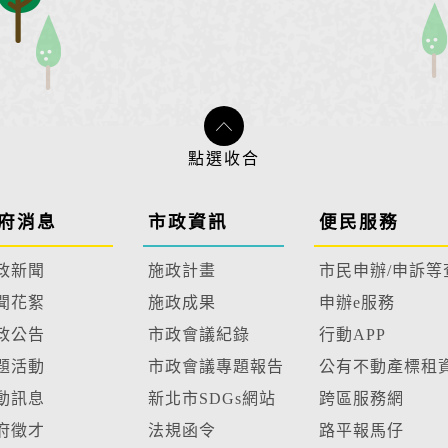
府消息
市政資訊
便民服務
政新聞
施政計畫
市民申辦/申訴等
聞花絮
施政成果
申辦e服務
政公告
市政會議紀錄
行動APP
題活動
市政會議專題報告
公有不動產標租
動訊息
新北市SDGs網站
跨區服務網
府徵才
法規函令
路平報馬仔