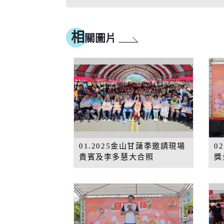
相
關圖片
01.2025金山甘藷季邀請現場
0
貴賓及李多慧大合照
獎