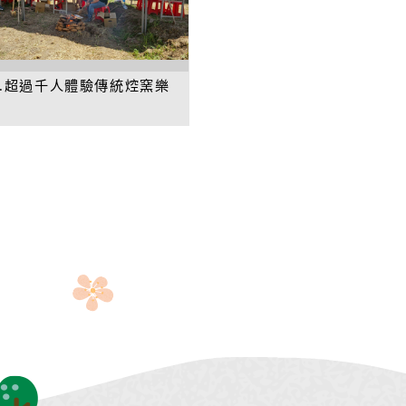
6.超過千人體驗傳統焢窯樂