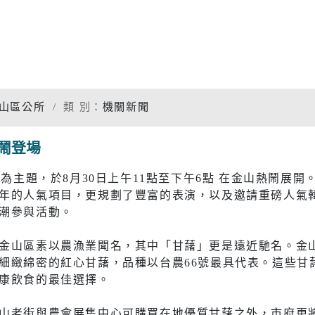
專題分析
松年大學
物價調查
婦女大學
家庭收支
國際教育資源網
衛生檢測
山區公所
類 別：
機關新聞
學習階段資源
重大職業
熱鬧登場
統計資料
社福
警消
」為主題，於8月30日上午11點至下午6點 在金山熱鬧展
年的人氣項目，更規劃了豐富的表演，以及邀請重磅人氣
幸福保衛站
警政服務
開
市府公報
電子布告欄
潮參與活動。
防治組
社會救助
警察分局
金山區素以農漁業聞名，其中「甘藷」更是遠近馳名。金
口網
老人福利機構
消防分隊
細緻綿密的紅心甘藷，品種以台農66號最具代表。這些甘
康飲食的最佳選擇。
脆弱家庭服務
婦幼安全
山老街與農會展售中心可購買在地優質甘藷之外，市府更