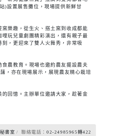
中站)設置展售攤位，現場提供新鮮甘
宣導
焢窯樂趣，從生火、搭土窯到收成都能
咖哩玩兒童劇團精彩演出，還有親子最
新住民
時刻，更迎來了雙人火舞秀，非常吸
查詢
新住民學習中心
動食農教育。現場也邀約農友擺設農夫
隊專線
移民服務
甘藷，亦在現場展示，展現農友精心栽培
資訊網
新住民72小時華語成教
班
美的回憶。主辦單位邀請大家，趁著金
新北市新住民子女獎助
學金
新住民一站式服務
愛心大平台新住民關懷
秘書室
聯絡電話：
02-24985965轉422
計畫