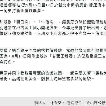
社會福利服務中心
防災資訊
捷運善導寺站)及9月16日至17日於新北市板橋農會(捷運府
水域安全
一同支持新北優質農產。
別規劃「朝日窯」、「午後窯」，讓民眾分時段體驗傳統
別邀請在地的金山國小開場演出，今年更安排了晤出團、
休閒
環保
氣球互動及腹語術，大朋友小朋友都玩得不亦樂乎。傍晚
運動場館介紹
垃圾清運
準備了適合親子同樂的挖甘藷體驗，寓教於樂又能有效推
運動地圖
各區清潔
回家。8月14日剛剛出爐的「甘藷王競賽」造型及重量王
與特色。
市新巴士
河濱公園綠地
資源回收
運動場館租借
民眾共同享受甜蜜專藷的歡樂氛圍，一起為夏天留下最甜
老街，品嚐在地美食，體驗北海岸豐富多彩的風貌。
共自行車
觀光旅遊
)
藝文活動
後代駕業者資
聯絡人：
林金聖
聯絡單位：
金山區公所