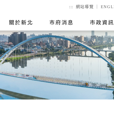
:::
網站導覽
｜
ENGL
關於新北
市府消息
市政資
聯絡我
市政公告
出國報告
行動APP
教育
主題活動
市政會議紀
公有不動產
戶政
們
幼兒
戶籍登記
全指引
RSS訂閱
預算與決算
統計資訊
國小
服務時間
己查
公有場地租借
二代智慧里
者懷孕手冊
總預算
國高中
議員所提
戶政規費
事項
總決算
特殊教育
戶籍罰鍰
對民間團
表
附屬單位預算及綜計表
社會教育
民生統計
異地申辦
附屬單位決算及綜計表
勞工大學
性別統計
兵役
數位學院