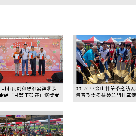
2.副市長劉和然頒發獎狀及
03.2025金山甘藷季邀請
金給「甘藷王競賽」獲獎者
貴賓及李多慧參與開封窯