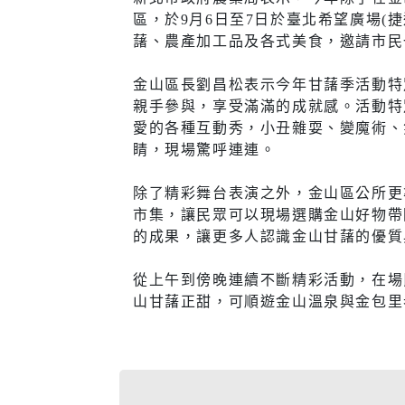
醫療篩檢
區，於9月6日至7日於臺北希望廣場(
藷、農產加工品及各式美食，邀請市民
金山區長劉昌松表示今年甘藷季活動特
親手參與，享受滿滿的成就感。活動特
生活
交通
愛的各種互動秀，小丑雜耍、變魔術、
睛，現場驚呼連連。
市場購物
即時路況
除了精彩舞台表演之外，金山區公所更
新北市iMAP
公車資訊
市集，讓民眾可以現場選購金山好物帶
的成果，讓更多人認識金山甘藷的優質
氣象資訊
免費新北
動物認養
新北捷運
從上午到傍晚連續不斷精彩活動，在場
山甘藷正甜，可順遊金山溫泉與金包里
樹木保護專區
新北市公
(YouBike
新北市酒
訊