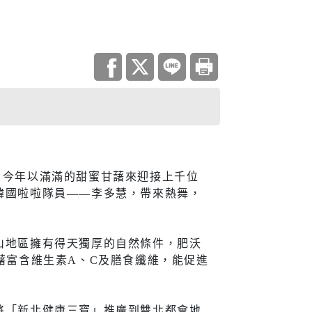
調查
災害統計
庫查詢平台
住宅
開。今年以滿滿的甜蜜甘藷來迎接上千位
韓國啦啦隊員——李多慧，帶來熱舞，
地政資訊查詢
機關通訊
與大隊
城鄉資訊系統
山地區擁有得天獨厚的自然條件，肥沃
都市更新
藷富含維生素A、C及膳食纖維，能促進
居住服務
將「新北健康三寶」推廣到雙北都會地