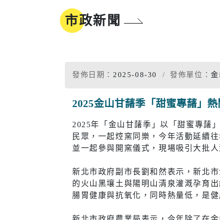
地方沿革
參與式預算
市政新聞
新北市標
誌
同婚登記權益
市樹市花
我的E政府
發佈日期：
2025-08-30
發佈單位：
金
2025金山甘藷季「甜蜜專藷」
工商
醫療
2025年「金山甘藷季」以「甜蜜專藷
民眾，一起焢窯同樂，今年活動延續往
工商投資簡介
疾病管制
電子報及刊物
政府資訊公
並一起參與開窯儀式，現場吸引大批人
工商服務
慢性疾病
新北市政府副市長劉和然表示，新北市
促參招商網
衛生所入
的火山黑壤土與陽明山清泉灌溉孕育出
腸胃健康與抗氧化，同時熱量低，是健
醫療院所
新北市政府農業局表示，今年除了在金