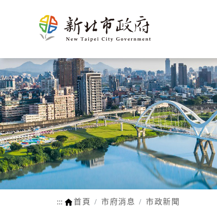
新北介
市政新聞
施政計畫
市民申辦/申訴等查
熱門
市府團
新聞花絮
市府榮
施政成果
申辦e服務
生育
紹
詢
隊
耀
動物認養
孕前保健
市府徵才
新北市SDGs網站
網站瀏覽安
法規函令
地理氣候
市府組織
公設認養
生育獎勵
路平報馬仔
福利補助自
人口概況
市政府
網站連結
身心障礙
交通概述
各機關
行動APP
醫療保健
文化
區公所
LINE官方帳號
育兒托育
姊妹市及
常見問答
學前補助
友好城市
:::
首頁
市府消息
市政新聞
WIFI熱點