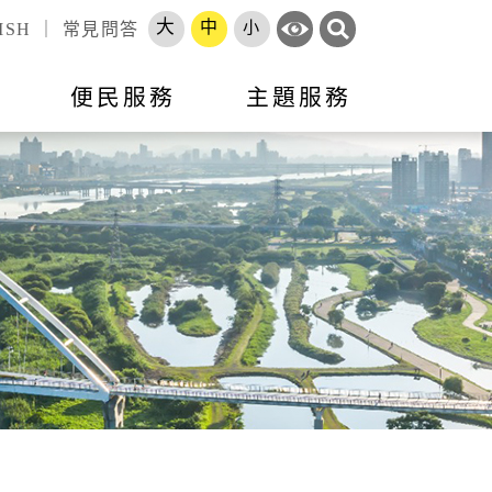
大
中
小
ISH
｜
常見問答
訊
便民服務
主題服務
錄
標租資訊
活動訊息
市政會議專題報告
跨區服務網
就業
申辦須知
就業資訊
開放資料
勞工大學
長服務
智能客服
地方建設建議
收費標準
市府徵才
處罰金額基準
職訓補給站
體補（捐）助
原住民人力資源網
速報
項目
專區