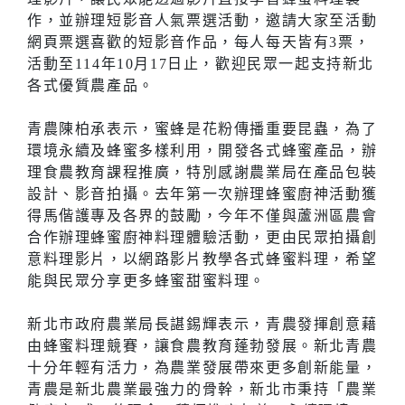
作，並辦理短影音人氣票選活動，邀請大家至活動
網頁票選喜歡的短影音作品，每人每天皆有3票，
活動至114年10月17日止，歡迎民眾一起支持新北
各式優質農產品。
青農陳柏承表示，蜜蜂是花粉傳播重要昆蟲，為了
環境永續及蜂蜜多樣利用，開發各式蜂蜜產品，辦
理食農教育課程推廣，特別感謝農業局在產品包裝
設計、影音拍攝。去年第一次辦理蜂蜜廚神活動獲
得馬偕護專及各界的鼓勵，今年不僅與蘆洲區農會
合作辦理蜂蜜廚神料理體驗活動，更由民眾拍攝創
意料理影片，以網路影片教學各式蜂蜜料理，希望
能與民眾分享更多蜂蜜甜蜜料理。
新北市政府農業局長諶錫輝表示，青農發揮創意藉
由蜂蜜料理競賽，讓食農教育蓬勃發展。新北青農
十分年輕有活力，為農業發展帶來更多創新能量，
青農是新北農業最強力的骨幹，新北市秉持「農業