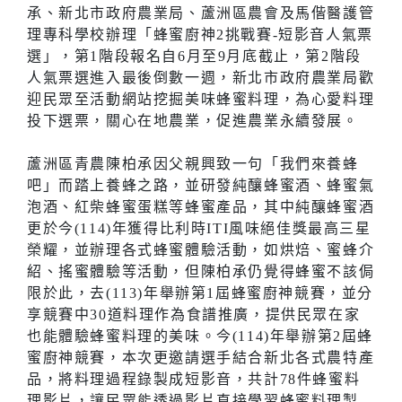
承、新北市政府農業局、蘆洲區農會及馬偕醫護管
理專科學校辦理「蜂蜜廚神2挑戰賽-短影音人氣票
選」，第1階段報名自6月至9月底截止，第2階段
人氣票選進入最後倒數一週，新北市政府農業局歡
迎民眾至活動網站挖掘美味蜂蜜料理，為心愛料理
投下選票，關心在地農業，促進農業永續發展。
蘆洲區青農陳柏承因父親興致一句「我們來養蜂
吧」而踏上養蜂之路，並研發純釀蜂蜜酒、蜂蜜氣
泡酒、紅柴蜂蜜蛋糕等蜂蜜產品，其中純釀蜂蜜酒
更於今(114)年獲得比利時ITI風味絕佳獎最高三星
榮耀，並辦理各式蜂蜜體驗活動，如烘焙、蜜蜂介
紹、搖蜜體驗等活動，但陳柏承仍覺得蜂蜜不該侷
限於此，去(113)年舉辦第1屆蜂蜜廚神競賽，並分
享競賽中30道料理作為食譜推廣，提供民眾在家
也能體驗蜂蜜料理的美味。今(114)年舉辦第2屆蜂
蜜廚神競賽，本次更邀請選手結合新北各式農特產
品，將料理過程錄製成短影音，共計78件蜂蜜料
理影片，讓民眾能透過影片直接學習蜂蜜料理製