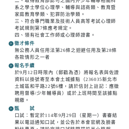
二、取得教育部認可之國內外少年輔導相關科
系之學士學位心理學、輔導與諮商類、教育暨
家庭教育學類、犯罪防治學類。
三、符合專門職業及技術人員高等考試心理師
考試規則第7條應考規定。
四、領有社會工作師或心理師證書。
徵才條件
無公務人員任用法第26條之迴避任用及第28條
各款情形之一者
報名手續
於9月12日時限內（郵戳為憑）將報名表與佐證
資料以掛號寄至本會土城據點（236035新北市
土城區和平路22號6樓，請於信封上註記：應徵
聘用督導/少年輔導員）或於上班時間至該據點
親繳。
甄 試
口試：暫定於114年9月29日（星期一）書審結
果以電話通知口試，並公告於本會官網及臉書