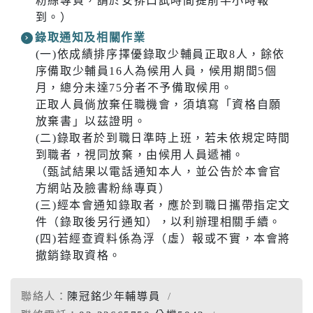
粉絲專頁，請於安排口試時間提前半小時報
到。）
錄取通知及相關作業
(一)依成績排序擇優錄取少輔員正取8人，餘依
序備取少輔員16人為候用人員，候用期間5個
月，總分未達75分者不予備取候用。
正取人員倘放棄任職機會，須填寫「資格自願
放棄書」以茲證明。
(二)錄取者於到職日準時上班，若未依規定時間
到職者，視同放棄，由候用人員遞補。
（甄試結果以電話通知本人，並公告於本會官
方網站及臉書粉絲專頁）
(三)經本會通知錄取者，應於到職日攜帶指定文
件（錄取後另行通知），以利辦理相關手續。
(四)若經查資料係為浮（虛）報或不實，本會將
撤銷錄取資格。
聯絡人：
陳冠銘少年輔導員