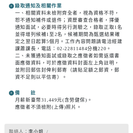
錄取通知及相關作業
一、相關資料未檢附齊全者，視為資格不符，
恕不通知補件或退件；資歷審查合格者，擇優
通知面試，必要時得另行測驗之，錄取正取1名
並得增列候補1至2名，候補期間為甄選結果確
定之翌日起算5個月。工作內容問題請電洽經建
課蕭課長，電話：02-22811484分機220。
二、未獲通知面試或錄取之應徵者如需返還書
面應徵資料，可於應徵資料封面左上角註明，
並附回郵信封俾利郵寄（請貼足額之郵資，郵
資不足則以平信寄）。
備 註
月薪新臺幣31,449元(含勞健保)。
應徵者不須檢附(上傳)照片。
聯絡人：
李小姐