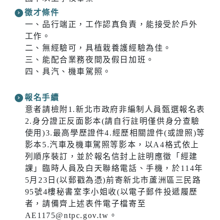
徵才條件
一、品行端正，工作認真負責，能接受於戶外
工作。
二、無經驗可，具植栽養護經驗為佳。
三、能配合業務夜間及假日加班。
四、具汽、機車駕照。
報名手續
意者請檢附1.新北市政府非編制人員甄選報名表
2.身分證正反面影本(請自行註明僅供身分查驗
使用)3.最高學歷證件4.經歷相關證件(或證照)等
影本5.汽車及機車駕照等影本，以A4格式依上
列順序裝訂，並於報名信封上註明應徵「經建
課」臨時人員及白天聯絡電話、手機，於114年
5月23日(以郵戳為憑)前寄新北市蘆洲區三民路
95號4樓秘書室李小姐收(以電子郵件投遞履歷
者，請備齊上述表件電子檔寄至
AE1175@ntpc.gov.tw。