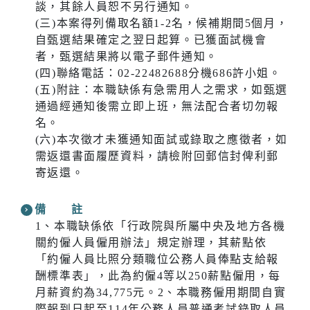
談，其餘人員恕不另行通知。
(三)本案得列備取名額1-2名，候補期間5個月，
自甄選結果確定之翌日起算。已獲面試機會
者，甄選結果將以電子郵件通知。
(四)聯絡電話：02-22482688分機686許小姐。
(五)附註：本職缺係有急需用人之需求，如甄選
通過經通知後需立即上班，無法配合者切勿報
名。
(六)本次徵才未獲通知面試或錄取之應徵者，如
需返還書面履歷資料，請檢附回郵信封俾利郵
寄返還。
備 註
1、本職缺係依「行政院與所屬中央及地方各機
關約僱人員僱用辦法」規定辦理，其薪點依
「約僱人員比照分類職位公務人員俸點支給報
酬標準表」，此為約僱4等以250薪點僱用，每
月薪資約為34,775元。2、本職務僱用期間自實
際報到日起至114年公務人員普通考試錄取人員