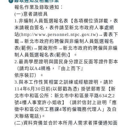
錄取通知及相關作業
報名作業及錄取通知：
(一)意者請檢具
1.非編制人員甄選報名表【各項欄位須詳載，表
末請親自簽名，表件請至新北市政府人事處網
站(http://www.personnel.ntpc.gov.tw)→書表下
載→新北市政府約聘僱與非編制人員甄選報名
表(範例)→開啟附件→新北市政府約聘僱與非編
制人員甄選報名表(範例)】。
2.最高學歷證明與國民身分證正反面等證件影本
（請均以A4規格，『由上而下』
依序裝訂）。
3.與本工作性質相當之訓練或經驗證明，請於
114年6月30日前(以郵戳為憑) 掛號郵寄至【新
北市中和區公所：新北市中和區景平路634之2
號4樓人事室許小姐收】（請於信封上註明「應
徵中和區公所工務課4等約僱職務代理人」及白
天聯絡電話)。
(二)資料齊備並合於本所用人需求者擇優通知面