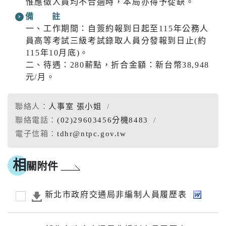
惟應徵人員均不合適時，本局亦得予從缺。
備 註
一、工作期間：自簽約報到日起至115年公務人
員高等考試三級考試錄取人員分發報到日止(約
115年10月底)。
二、待遇：280薪點，折合金額：新台幣38,948
元/月。
聯絡人：
人事室 張小姐
聯絡電話：
(02)29603456分機8483
電子信箱：
tdhr@ntpc.gov.tw
相
關附件
新北市政府交通局非編制人員履歷表