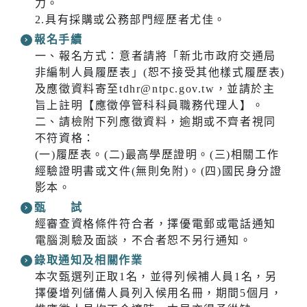
力。
2.具有採購或公務部門經歷者尤佳。
報名手續
一、報名方式：意者請將「新北市政府交通局
非編制人員履歷表」(恕不接受其他樣式履歷表)
及應徵資料寄至tdhr@ntpc.gov.tw，並請於主
旨上註明【應徵停管科科員職務代理人】。
二、請檢附下列應徵資料，逾期或不齊者視同
不符資格：
(一)履歷表。(二)最高學歷證明。(三)相關工作
經驗證明書或文件(無則免附)。(四)國民身分證
影本。
甄 試
經審查資格條件符合者，擇優電郵或電話通知
電腦測驗及面談，不合者恕不另行通知。
錄取通知及相關作業
本次甄選列正取1名，並得列候補人員1名，另
擇優增列儲備人員列入候用名冊，期間5個月，