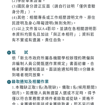
(2)學歷畢業證書。
(3)國民身分證正反面（請自行註明「僅供查驗
身分用」）。
(4)其他：相關專長或工作經歷證明文件、原住
民證明及身心障礙證明(無則免附)。
(5)以上文件皆以A4影印，並請在各相關證明影
本資料均簽名且加註「與正本相符」；資料若
有不實或有遺漏，責任自負。
甄 試
依「新北市政府所屬各機關學校辦理約聘僱與
非編制人員公開甄選作業規定」書面初審，合
格者擇優通知面談。面談逾通知時間10分鐘未
到場者視同放棄。
錄取通知及相關作業
1.本職缺正取1名(為現缺)，備取1名(候用期間3
個月)。如應徵人員無適當人選或不足時，得予
僅以符合業務需求條件者錄取或從缺。資格不
合、未獲通知面談或未獲錄取者，恕不另行通