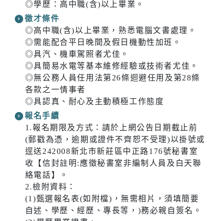
◎學歷：高中職(含)以上畢業。
徵才條件
◎高中職(含)以上畢業，熟悉電腦文書處理。
◎需能配合平日晚間及假日機動性加班。
◎具汽、機車駕照者尤佳。
◎具簡易水電等基本維修經驗或技術者尤佳。
◎無公務人員任用法第26條迴避任用及第28條
各款之一情事者
◎具認真、耐心及主動積極工作態度
報名手續
1.報名期限及方式：請於上網公告日期截止前
(郵戳為憑，逾期或證件不齊恕不受理)以掛號或
逕送242008新北市新莊區中正路176號秘書室
收【信封註明:應徵秘書室非編制人員及白天聯
絡電話】。
2.檢附資料：
(1)甄選報名表(如附檔)，無需相片，須填簡要
自述、學歷、經歷、專長等，)務必親自簽名。