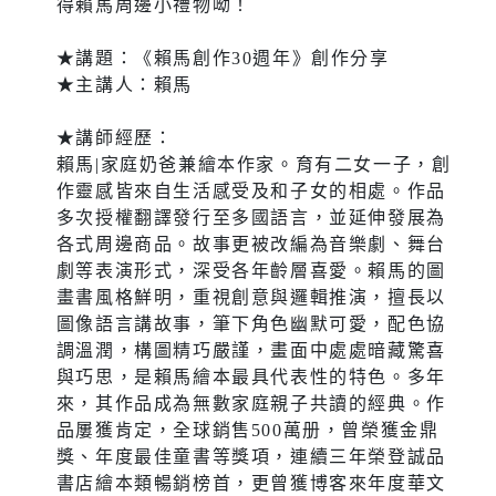
得賴馬周邊小禮物呦！
★講題：《賴馬創作30週年》創作分享
★主講人：賴馬
★講師經歷：
賴馬|家庭奶爸兼繪本作家。育有二女一子，創
作靈感皆來自生活感受及和子女的相處。作品
多次授權翻譯發行至多國語言，並延伸發展為
各式周邊商品。故事更被改編為音樂劇、舞台
劇等表演形式，深受各年齡層喜愛。賴馬的圖
畫書風格鮮明，重視創意與邏輯推演，擅長以
圖像語言講故事，筆下角色幽默可愛，配色協
調溫潤，構圖精巧嚴謹，畫面中處處暗藏驚喜
與巧思，是賴馬繪本最具代表性的特色。多年
來，其作品成為無數家庭親子共讀的經典。作
品屢獲肯定，全球銷售500萬册，曾榮獲金鼎
獎、年度最佳童書等獎項，連續三年榮登誠品
書店繪本類暢銷榜首，更曾獲博客來年度華文