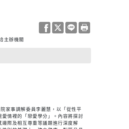
調查
洽主辦機關
災害統計
庫查詢平台
住宅
地政資訊查詢
機關通訊
與大隊
城鄉資訊系統
都市更新
請最高法院家事調解委員李麗慧，以「從性平
視愛情裡的「戀愛學分」。內容將探討
居住服務
感邊際及相互尊重等議題進行深度解