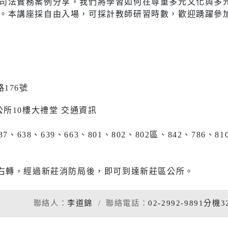
司法實務案例分享，我們將學習如何在尊重多元文化與多
社會福利服務中心
防災資訊
。本講座採自由入場，可採計教師研習時數，歡迎踴躍參
水域安全
休閒
環保
176號
運動場館介紹
垃圾清運
所10樓大禮堂 交通資訊
運動地圖
各區清潔
市新巴士
河濱公園綠地
資源回收
、637、638、639、663、801、802、802區、842、78
。
運動場館租借
右轉，經過新莊消防局後，即可到達新莊區公所。
共自行車
觀光旅遊
)
藝文活動
聯絡人：
李道錦
聯絡電話：
02-2992-9891分機3
後代駕業者資