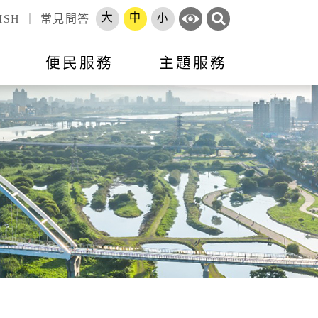
大
中
小
ISH
｜
常見問答
訊
便民服務
主題服務
錄
標租資訊
活動訊息
市政會議專題報告
跨區服務網
就業
申辦須知
就業資訊
開放資料
勞工大學
長服務
智能客服
地方建設建議
收費標準
市府徵才
處罰金額基準
職訓補給站
體補（捐）助
原住民人力資源網
速報
項目
專區