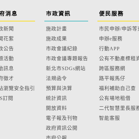
府消息
市政資訊
便民服務
政新聞
施政計畫
市民申辦/申訴等
聞花絮
施政成果
申辦e服務
政公告
市政會議紀錄
行動APP
題活動
市政會議專題報告
公有不動產標租
動訊息
新北市SDGs網站
跨區服務網
府徵才
法規函令
路平報馬仔
站瀏覽安全指引
預算與決算
福利補助自己查
SS訂閱
統計資訊
公有場地租借
開放資料
二代智慧里長服
電子報及刊物
智能客服
政府資訊公開
市府公報