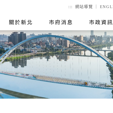
:::
網站導覽
｜
ENGL
關於新北
市府消息
市政資
聯絡我
市政公告
出國報告
行動APP
教育
主題活動
市政會議紀
公有不動產
戶政
們
幼兒
戶籍登記
全指引
RSS訂閱
預算與決算
統計資訊
國小
服務時間
己查
公有場地租借
二代智慧里
者懷孕手冊
總預算
國高中
議員所提
戶政規費
事項
總決算
特殊教育
戶籍罰鍰
對民間團
表
附屬單位預算及綜計表
社會教育
民生統計
異地申辦
附屬單位決算及綜計表
勞工大學
性別統計
兵役
數位學院