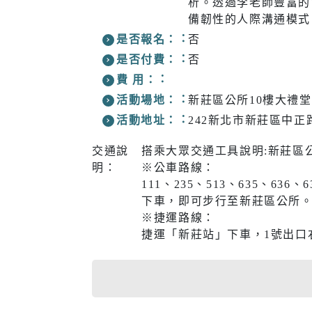
析。透過李老師豐富的
醫療篩檢
備韌性的人際溝通模式
是否報名：
否
是否付費：
否
費 用：
生活
交通
活動場地：
新莊區公所10樓大禮堂
活動地址：
242新北市新莊區中正路
市場購物
即時路況
交通說
搭乘大眾交通工具說明:新莊區公
新北市iMAP
公車資訊
明：
※公車路線：
氣象資訊
免費新北
111、235、513、635、636
下車，即可步行至新莊區公所
動物認養
新北捷運
※捷運路線：
捷運「新莊站」下車，1號出口
樹木保護專區
新北市公
(YouBike
新北市酒
訊