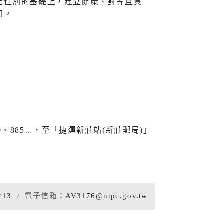
元性別的基礎上，建立健康、對等且具
加。
宣導
新住民
查詢
新住民學習中心
隊專線
移民服務
資訊網
新住民72小時華語成教
6、810、885…，至「捷運新莊站(新莊郵局)」
班
新北市新住民子女獎助
學金
新住民一站式服務
213
電子信箱：
AV3176@ntpc.gov.tw
愛心大平台新住民關懷
計畫