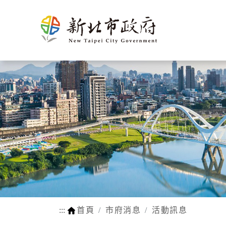
新北介
市政新聞
施政計畫
市民申辦/申訴等查
熱門
市府團
新聞花絮
市府榮
施政成果
申辦e服務
生育
紹
詢
隊
耀
動物認養
孕前保健
市府徵才
新北市SDGs網站
網站瀏覽安
法規函令
地理氣候
市府組織
公設認養
生育獎勵
路平報馬仔
福利補助自
人口概況
市政府
網站連結
身心障礙
交通概述
各機關
行動APP
醫療保健
文化
區公所
LINE官方帳號
育兒托育
姊妹市及
常見問答
學前補助
友好城市
:::
首頁
市府消息
活動訊息
WIFI熱點