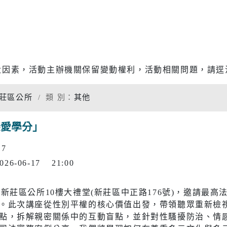
專題分析
松年大學
物價調查
婦女大學
家庭收支
國際教育資源網
衛生檢測
大因素，活動主辦機關保留變動權利，活動相關問題，請逕
學習階段資源
重大職業
莊區公所
類 別：
其他
統計資料
社福
警消
戀愛學分」
17
幸福保衛站
警政服務
開
市府公報
電子布告欄
026-06-17 21:00
防治組
社會救助
警察分局
口網
老人福利機構
消防分隊
7：00於新莊區公所10樓大禮堂(新莊區中正路176號)，邀
。此次講座從性別平權的核心價值出發，帶領聽眾重新檢
脆弱家庭服務
婦幼安全
點，拆解親密關係中的互動盲點，並針對性騷擾防治、情