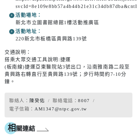
svcId=8e109e8bb57a4b44b21e31c34db87dba&cntI
活動場地：
新北市立圖書館總館1樓活動推廣區
活動地址：
220新北市板橋區貴興路139號
交通說明：
搭乘大眾交通工具說明:捷運
(板南線)捷運亞東醫院站3號出口，沿南雅南路二段至
貴興路右轉直行至貴興路139號；步行時間約7-10分
鐘。
聯絡人：
陳癸佑
聯絡電話：
8007
電子信箱：
AM1347@ntpc.gov.tw
相
關連結