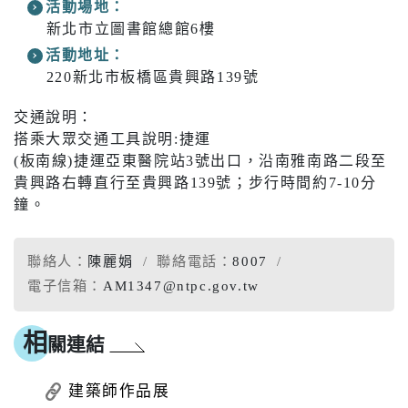
活動場地：
新北市立圖書館總館6樓
活動地址：
220新北市板橋區貴興路139號
交通說明：
搭乘大眾交通工具說明:捷運
(板南線)捷運亞東醫院站3號出口，沿南雅南路二段至
貴興路右轉直行至貴興路139號；步行時間約7-10分
鐘。
聯絡人：
陳麗娟
聯絡電話：
8007
電子信箱：
AM1347@ntpc.gov.tw
相
關連結
建築師作品展