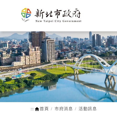
新北介
市政新聞
施政計畫
市民申辦/申訴等查
熱門
市府團
新聞花絮
市府榮
施政成果
申辦e服務
生育
紹
詢
隊
耀
動物認養
孕前保健
市府徵才
新北市SDGs網站
網站瀏覽安
法規函令
地理氣候
市府組織
公設認養
生育獎勵
路平報馬仔
福利補助自
人口概況
市政府
網站連結
身心障礙
交通概述
各機關
行動APP
醫療保健
文化
區公所
LINE官方帳號
育兒托育
姊妹市及
常見問答
學前補助
友好城市
:::
首頁
市府消息
活動訊息
WIFI熱點