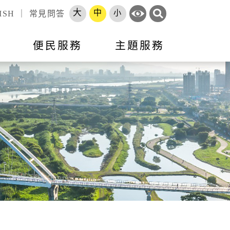
大
中
小
ISH
｜
常見問答
訊
便民服務
主題服務
錄
標租資訊
活動訊息
市政會議專題報告
跨區服務網
就業
申辦須知
就業資訊
開放資料
勞工大學
長服務
智能客服
地方建設建議
收費標準
市府徵才
處罰金額基準
職訓補給站
體補（捐）助
原住民人力資源網
速報
項目
專區