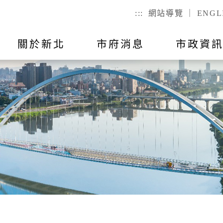
:::
網站導覽
｜
ENGL
關於新北
市府消息
市政資
聯絡我
市政公告
出國報告
行動APP
教育
主題活動
市政會議紀
公有不動產
戶政
們
幼兒
戶籍登記
全指引
RSS訂閱
預算與決算
統計資訊
國小
服務時間
己查
公有場地租借
二代智慧里
者懷孕手冊
總預算
國高中
議員所提
戶政規費
事項
總決算
特殊教育
戶籍罰鍰
對民間團
表
附屬單位預算及綜計表
社會教育
民生統計
異地申辦
附屬單位決算及綜計表
勞工大學
性別統計
兵役
數位學院