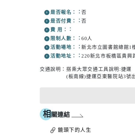
是否報名：
否
是否付費：
否
費 用：
限制人數：
60人
活動場地：
新北市立圖書館總館1
活動地址：
220新北市板橋區貴興路
交通說明：
搭乘大眾交通工具說明:捷運
(板南線)捷運亞東醫院站3號
相
關連結
鏡頭下的人生