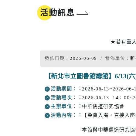
地方沿革
參與式預算
活動訊息
新北市標
誌
同婚登記權益
市樹市花
我的E政府
★若有重
發佈日期：
2026-06-09
發佈單位：
新
工商
醫療
【新北市立圖書館總館】6/13(
活動期間：
2026-06-13~2026-06-
工商投資簡介
疾病管制
電子報及刊物
政府資訊公
活動場次：
2026-06-13 14：00
工商服務
慢性疾病
主辦單位：
中華儒道研究協會
促參招商網
衛生所入
活動內容：
【免費入場，直接入座
醫療院所
本館與中華儒道研究協