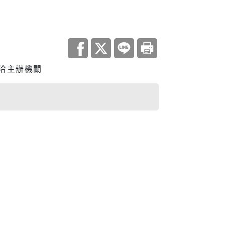
調查
洽主辦機關
災害統計
庫查詢平台
住宅
地政資訊查詢
機關通訊
與大隊
城鄉資訊系統
都市更新
居住服務