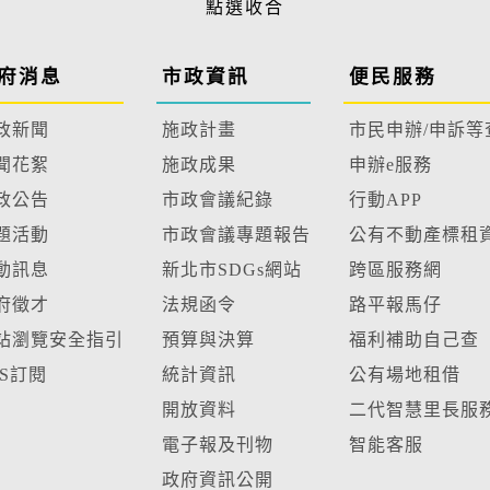
府消息
市政資訊
便民服務
政新聞
施政計畫
市民申辦/申訴等
聞花絮
施政成果
申辦e服務
政公告
市政會議紀錄
行動APP
題活動
市政會議專題報告
公有不動產標租
動訊息
新北市SDGs網站
跨區服務網
府徵才
法規函令
路平報馬仔
站瀏覽安全指引
預算與決算
福利補助自己查
SS訂閱
統計資訊
公有場地租借
開放資料
二代智慧里長服
電子報及刊物
智能客服
政府資訊公開