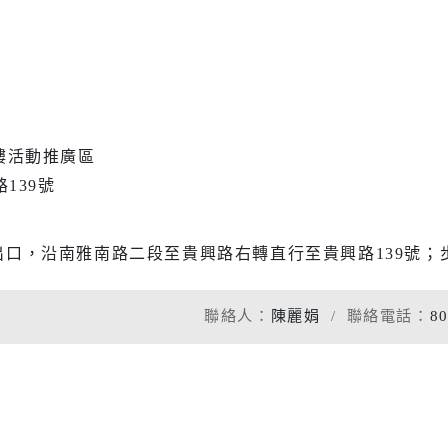
樓活動推廣區
139號
出口，沿南雅南路二段至貴興路右轉直行至貴興路139號；步
聯絡人：
陳麗娟
聯絡電話：
8