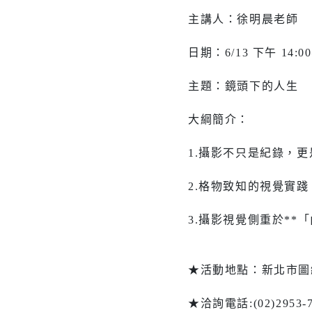
醫療篩檢
主講人：徐明晨老師
日期：6/13 下午 14:00
主題：鏡頭下的人生
生活
交通
大綱簡介：
市場購物
即時路況
1.攝影不只是紀錄，
新北市iMAP
公車資訊
氣象資訊
免費新北
2.格物致知的視覺實踐
動物認養
新北捷運
3.攝影視覺側重於**「
樹木保護專區
新北市公
(YouBike
★活動地點：新北市圖總
新北市酒
訊
★洽詢電話:(02)2953