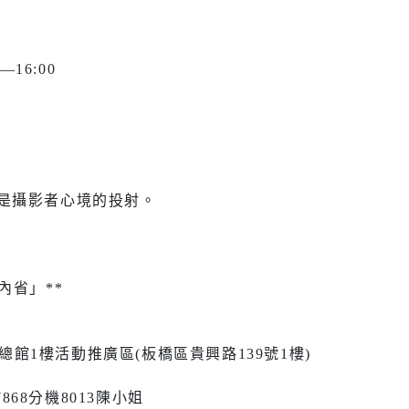
社會福利服務中心
防災資訊
水域安全
—16:00
休閒
環保
運動場館介紹
垃圾清運
更是攝影者心境的投射。
運動地圖
各區清潔
市新巴士
河濱公園綠地
資源回收
運動場館租借
內省」**
共自行車
觀光旅遊
)
藝文活動
館1樓活動推廣區(板橋區貴興路139號1樓)
後代駕業者資
-7868分機8013陳小姐