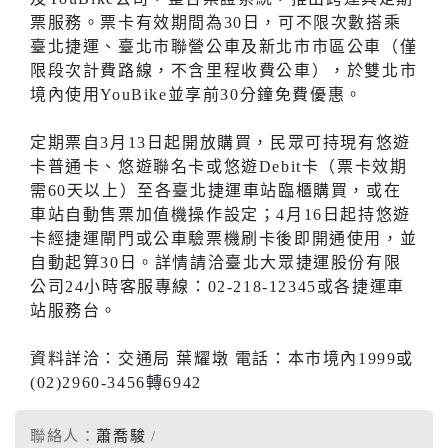
票服務。票卡有效期間為30日，可不限次數搭乘
臺北捷運、臺北市聯營公車及新北市市區公車（僅
限段次計費路線，不含里程收費公車），於雙北市
境內使用YouBike並享前30分鐘免費優惠。
定期票自3月13日起開放購買，民眾可持現有悠遊
卡普通卡、悠遊聯名卡或悠遊Debit卡（票卡效期
需60天以上）至各臺北捷運車站臨櫃購買，或在
車站自動售票加值機操作設定；4月16日起持悠遊
卡經捷運閘門或公車驗票機刷卡後即開通使用，並
自動起算30日。詳情請洽臺北大眾捷運股份有限
公司24小時客服專線：02-218-12345或各捷運車
站服務台。
資料詳洽：交通局 葉耀墩 電話：本市境內1999或
(02)2960-3456轉6942
聯絡人：
蕭喬駿