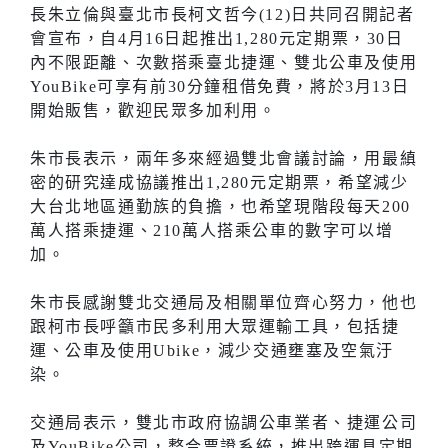
長朱立倫與臺北市長柯文哲今(12)日共同召開記者
會宣布，自4月16日起推出1,280元定期票，30日
內不限距離、次數搭乘臺北捷運、雙北公車及使用
YouBike可享有前30分鐘租借免費，將於3月13日
開始販售，歡迎民眾多加利用。
朱市長表示，兩年多來經過雙北會議討論，用最縝
密的研究達成協議推出1,280元定期票，希望減少
大台北地區通勤族的負擔，也希望現階段每天200
萬人搭乘捷運、210萬人搭乘公車的數字可以增
加。
朱市長感謝雙北交通局及相關單位齊心努力，他也
跟柯市長呼籲市民多利用大眾運輸工具，包括捷
運、公車及使用Ubike，減少交通壅塞及空氣汙
染。
交通局表示，雙北市政府協調公車業者、捷運公司
及YouBike公司，整合票證系統，推出跨運具定期