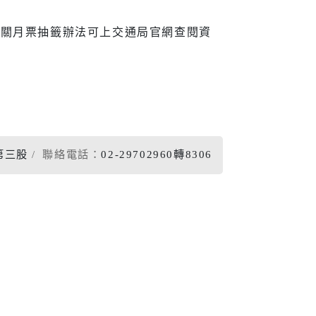
宣導
，相關月票抽籤辦法可上交通局官網查閱資
新住民
查詢
新住民學習中心
第三股
聯絡電話：
02-29702960轉8306
隊專線
移民服務
資訊網
新住民72小時華語成教
班
新北市新住民子女獎助
學金
新住民一站式服務
愛心大平台新住民關懷
計畫