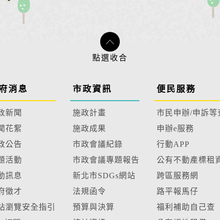
府消息
市政資訊
便民服務
政新聞
施政計畫
市民申辦/申訴等
聞花絮
施政成果
申辦e服務
政公告
市政會議紀錄
行動APP
題活動
市政會議專題報告
公有不動產標租
動訊息
新北市SDGs網站
跨區服務網
府徵才
法規函令
路平報馬仔
站瀏覽安全指引
預算與決算
福利補助自己查