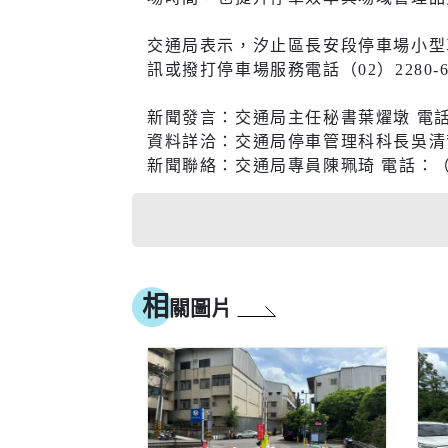
醫療篩檢
交通局表示，汐止區長安段停車場小型車
訊或撥打停車場服務電話（02）2280-6
新聞發言：交通局主任秘書葉燿墩 電話：（0
生活
交通
資料詳洽：交通局停車管理科科長吳清哲 電
新聞聯絡：交通局專員陳珮琦 電話：（02）
市場購物
即時路況
新北市iMAP
公車資訊
氣象資訊
免費新北
相
動物認養
新北捷運
關圖片
樹木保護專區
新北市公
(YouBike
新北市酒
訊