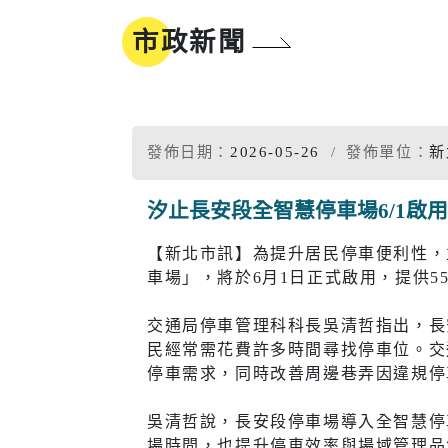
地方沿革
參與式預算
市政新聞
新北市標
誌
同婚登記權益
市樹市花
我的E政府
發佈日期：
2026-05-26
發佈單位：
新
汐止長安段全智慧停車場6/1啟
工商
醫療
【新北市訊】為提升居民停車便利性，
車場」，將於6月1日正式啟用，提供
工商投資簡介
疾病管制
電子報及刊物
政府資訊公
交通局停車管理科科長吳清哲指出，長
工商服務
慢性疾病
民經常需花費許多時間尋找停車位。交
促參招商網
衛生所入
停車需求，同時改善周邊巷弄因違規停
醫療院所
吳清哲說，長安段停車場導入全智慧停
場時間，也提升停車效率與場域管理品