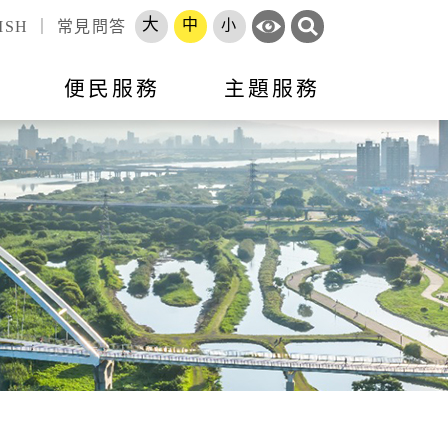
大
中
小
ISH
｜
常見問答
訊
便民服務
主題服務
錄
標租資訊
活動訊息
市政會議專題報告
跨區服務網
就業
申辦須知
就業資訊
開放資料
勞工大學
長服務
智能客服
地方建設建議
收費標準
市府徵才
處罰金額基準
職訓補給站
體補（捐）助
原住民人力資源網
速報
項目
專區