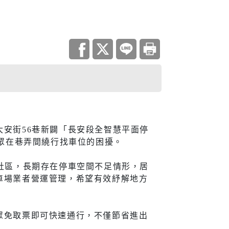
調查
災害統計
庫查詢平台
住宅
安街56巷新闢「長安段全智慧平面停
民眾在巷弄間繞行找車位的困擾。
地政資訊查詢
機關通訊
社區，長期存在停車空間不足情形，居
與大隊
城鄉資訊系統
車場業者營運管理，希望有效紓解地方
都市更新
居住服務
眾免取票即可快速通行，不僅節省進出