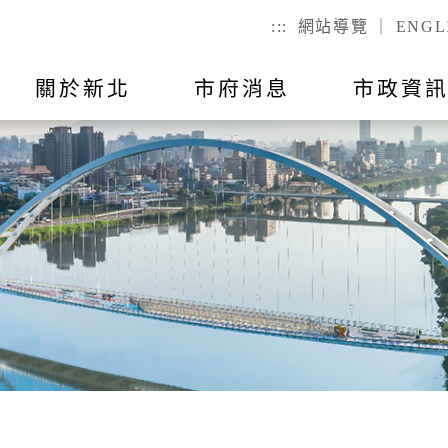
:::
網站導覽
｜
ENGL
關於新北
市府消息
市政資
聯絡我
市政公告
出國報告
行動APP
教育
主題活動
市政會議紀
公有不動產
戶政
們
幼兒
戶籍登記
全指引
RSS訂閱
預算與決算
統計資訊
國小
服務時間
己查
公有場地租借
二代智慧里
者懷孕手冊
總預算
國高中
議員所提
戶政規費
事項
總決算
特殊教育
戶籍罰鍰
對民間團
表
附屬單位預算及綜計表
社會教育
民生統計
異地申辦
附屬單位決算及綜計表
勞工大學
性別統計
兵役
數位學院