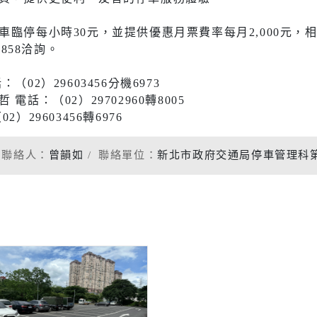
社會福利服務中心
防災資訊
水域安全
臨停每小時30元，並提供優惠月票費率每月2,000元
858洽詢。
2）29603456分機6973
休閒
環保
話：（02）29702960轉8005
29603456轉6976
運動場館介紹
垃圾清運
聯絡人：
曾韻如
聯絡單位：
新北市政府交通局停車管理科
運動地圖
各區清潔
市新巴士
河濱公園綠地
資源回收
運動場館租借
共自行車
觀光旅遊
)
藝文活動
後代駕業者資