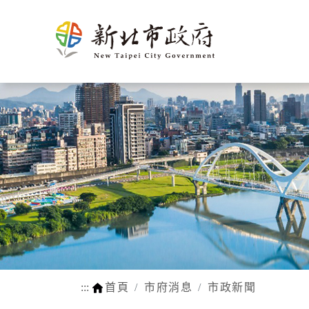
新北介
市政新聞
施政計畫
市民申辦/申訴等查
熱門
市府團
新聞花絮
市府榮
施政成果
申辦e服務
生育
紹
詢
隊
耀
動物認養
孕前保健
市府徵才
新北市SDGs網站
網站瀏覽安
法規函令
地理氣候
市府組織
公設認養
生育獎勵
路平報馬仔
福利補助自
人口概況
市政府
網站連結
身心障礙
交通概述
各機關
行動APP
醫療保健
文化
區公所
LINE官方帳號
育兒托育
姊妹市及
常見問答
學前補助
友好城市
:::
首頁
市府消息
市政新聞
WIFI熱點