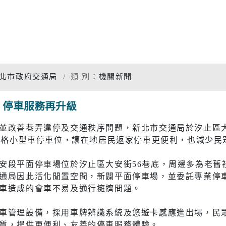
專題分析
松年大學
物價調查
婦女大學
家庭收支
國際教育資源網
衛生檢測
北市政府交通局
類 別：
機關新聞
學習階段資源
重大職業
用 停車服務再升級
統計資料
社福
警消
並改善巷弄違停及交通秩序問題，新北市交通局於汐止區大
55格小型車停車位，讓在地居民返家停車更便利，也減少
幸福保衛站
警政服務
開
市府公報
電子布告欄
安段平面停車場位於汐止區大安街56巷底，周邊多為老舊
防治組
社會救助
警察分局
通局因此活化閒置空間，新闢平面停車場，並委託專業停
口網
老人福利機構
消防分隊
車造成的會車不易及通行擁擠問題。
脆弱家庭服務
婦幼安全
車管理設備，採用車牌辨識系統及悠遊卡感應進出場，民
質，提供更便利、友善的停車服務體驗。