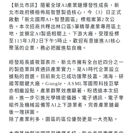
【新北市訊】隨著全球AI產業鏈爆發性成長，新
北市政府積極佈局智慧製造核心，今（3）日正式
啟動「新北國際AI+智慧園區」標租案第2次公
告。本次招商共釋出林口區5筆精華產業專用區土
地，並鎖定AI製造相關上、下游大廠，受理投標
至115年3月2日下午5時止，歡迎有意搶進AI核心
聚落的企業，務必把握進駐良機。
經發局長盛筱蓉表示，新北市擁有全台近四分之一
的製造業與資通訊產業實力，是AI時代企業設立
據點的首選。目前新北已成功匯聚技嘉、鴻海、研
揚等關鍵大廠，Google、ASML等國際科技巨擘
亦相繼設點，產業群聚效應顯著，盼透過本次招
商，進一步引進光學精密儀器、電子通訊、電子零
組件及機械設備等AI上下游業者，完善產業鏈最
後一塊拼圖。
除了產業利多，園區的區位優勢更是一大亮點。