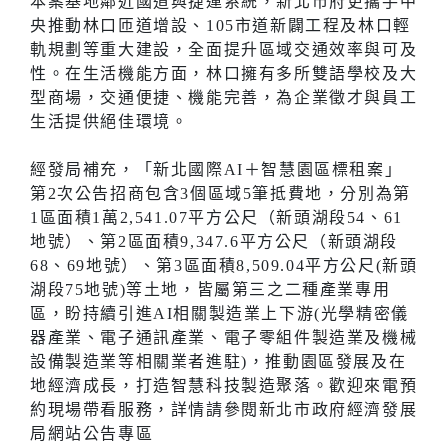
本案基地鄰近國道與捷運系統，新北市府更攜手中
央推動林口匝道增設、105市道新闢工程及林口輕
軌規劃等重大建設，全面提升區域交通效率與可及
性。在生活機能方面，林口擁有多所雙語學校及大
型商場，交通便捷、機能完善，為企業徵才與員工
生活提供絕佳環境。
經發局補充，「新北國際AI＋智慧園區標租案」
第2次公告招商包含3個區域5筆抵費地，分別為第
1區面積1萬2,541.07平方公尺（新頭湖段54、61
地號）、第2區面積9,347.6平方公尺（新頭湖段
68、69地號）、第3區面積8,509.04平方公尺(新頭
湖段75地號)等土地，皆屬第三之二種產業專用
區，盼持續引進AI相關製造業上下游(光學精密儀
器產業、電子通訊產業、電子零組件製造業及機械
設備製造業等相關業者進駐)，推動園區發展及在
地經濟成長，打造智慧科技製造聚落。歡迎來電預
約現場帶看服務，詳情請參閱新北市政府經濟發展
局網站公告專區