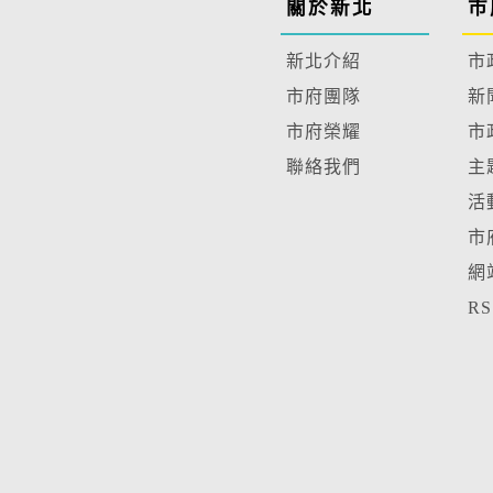
關於新北
市
新北介紹
市
市府團隊
新
市府榮耀
市
聯絡我們
主
活
市
網
R