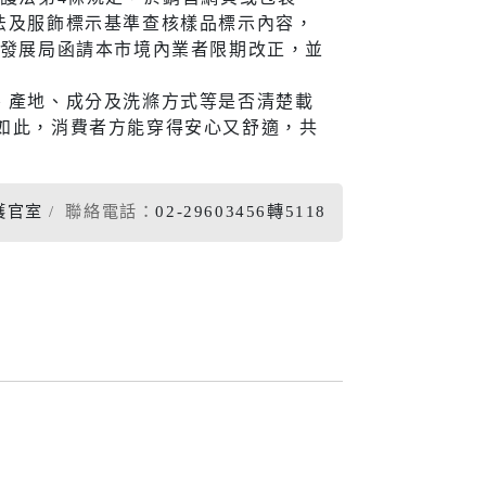
法及服飾標示基準查核樣品標示內容，
宣導
濟發展局函請本市境內業者限期改正，並
、產地、成分及洗滌方式等是否清楚載
議。如此，消費者方能穿得安心又舒適，共
新住民
查詢
新住民學習中心
護官室
聯絡電話：
02-29603456轉5118
隊專線
移民服務
資訊網
新住民72小時華語成教
班
新北市新住民子女獎助
學金
新住民一站式服務
愛心大平台新住民關懷
計畫