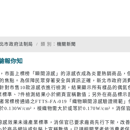
專題分析
松年大學
物價調查
婦女大學
家庭收支
國際教育資源網
衛生檢測
北市政府法制局
類 別：
機關新聞
學習階段資源
重大職業
驗報你知
統計資料
社福
警消
，市面上標榜「瞬間涼感」的涼感衣成為炎夏熱銷商品，
的焦點。為保障民眾穿著安全與資訊正確，新北市政府消
幸福保衛站
警政服務
開
市府公報
電子布告欄
針對市售10款涼感衣進行檢測，結果顯示所有樣品的偶氮
業標準、7件檢測結果小於網頁宣稱數值；另外在商品標示
防治組
社會救助
警察分局
常標榜通過之FTTS-FA-019「織物瞬間涼感驗證規
口網
老人福利機構
消防分隊
0.130W/cm²，梭織物需大於或等於0.170W/cm²
脆弱家庭服務
婦幼安全
件涼感效果未達產業標準，消保官已要求廠商先行下架，改
小於商品網站或包裝上宣稱數值，已請相關業者依消費者保