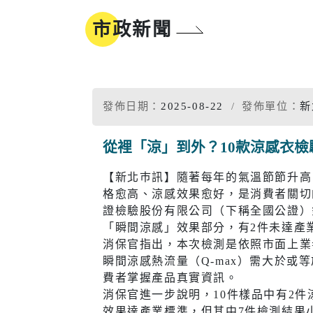
地方沿革
參與式預算
市政新聞
新北市標
誌
同婚登記權益
市樹市花
我的E政府
發佈日期：
2025-08-22
發佈單位：
新
從裡「涼」到外？10款涼感衣檢
工商
醫療
【新北巿訊】隨著每年的氣溫節節升高
格愈高、涼感效果愈好，是消費者關切
工商投資簡介
疾病管制
電子報及刊物
政府資訊公
證檢驗股份有限公司（下稱全國公證）
「瞬間涼感」效果部分，有2件未達產
工商服務
慢性疾病
消保官指出，本次檢測是依照市面上業者
促參招商網
衛生所入
瞬間涼感熱流量（Q-max）需大於或等於
費者掌握產品真實資訊。
醫療院所
消保官進一步說明，10件樣品中有2
效果達產業標準，但其中7件檢測結果