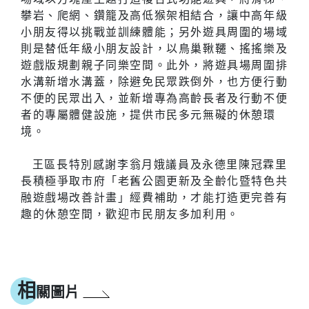
攀岩、爬網、鑽籠及高低猴架相結合，讓中高年級
小朋友得以挑戰並訓練體能；另外遊具周圍的場域
則是替低年級小朋友設計，以鳥巢鞦韆、搖搖樂及
遊戲版規劃親子同樂空間。此外，將遊具場周圍排
水溝新增水溝蓋，除避免民眾跌倒外，也方便行動
不便的民眾出入，並新增專為高齡長者及行動不便
者的專屬體健設施，提供市民多元無礙的休憩環
境。
王區長特別感謝李翁月娥議員及永德里陳冠霖里
長積極爭取市府「老舊公園更新及全齡化暨特色共
融遊戲場改善計畫」經費補助，才能打造更完善有
趣的休憩空間，歡迎市民朋友多加利用。
相
關圖片