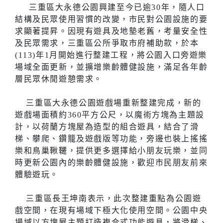
三重區大永德公園興建至今已逾30年，隨人口
結構及民眾使用習慣的改變，市民對公園設施的要
求顯著提昇。因現有遊具及地墊老舊，考量安全性
及民眾需求，三重區公所爭取市府補助款，於本
(113)年1月開始進行整建工程，將公園入口旁遊樂
場域全面更新，並擴增樂齡體健設施，滿足各年齡
層民眾休閒遊憩需求。
三重區大永德公園遊戲場重新整建完成，新的
遊戲場面積約360平方公尺，以魔術方塊為主題設
計，以荷蘭方塊屋為造型的組合遊具，結合了滑
梯、攀爬、鑽籠及遊戲版等功能，旁邊也裝上搖搖
樂和鳥巢鞦韆，提供更多選擇給小朋友玩樂，並同
時更新公園內的樂齡體健設施，歡迎市民朋友前來
體驗遊玩。
三重區長王坤南表示，此次整建重點為公園遊
戲空間，在現有場域下極大化使用空間。公園中央
場域以方塊屋主題打造複合式功能遊具，將滑梯、