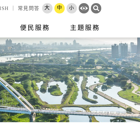
大
中
小
ISH
｜
常見問答
訊
便民服務
主題服務
錄
標租資訊
活動訊息
市政會議專題報告
跨區服務網
就業
申辦須知
就業資訊
開放資料
勞工大學
長服務
智能客服
地方建設建議
收費標準
市府徵才
處罰金額基準
職訓補給站
體補（捐）助
原住民人力資源網
速報
項目
專區