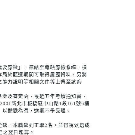
宣導
新住民
查詢
新住民學習中心
隊專線
移民服務
我要應徵」，連結至職缺應徵系統，檢
本局於甄選期間可取得履歷資料，另將
資訊網
新住民72小時華語成教
文能力證明等相關文件等上傳至該系
班
派令及審定函、最近五年考績通知書、
新北市新住民子女獎助
學金
01新北市板橋區中山路1段161號6樓
，以郵戳為憑，逾期不予受理。
新住民一站式服務
從缺，本職缺列正取2名，並得視甄選成
愛心大平台新住民關懷
定之翌日起算。
計畫