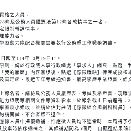
社會福利服務中心
防災資訊
水域安全
資格之人員。
28條及公務人員陞遷法第12條各款情事之一者。
定限制轉調情事。
理能力者。
休閒
環保
學習動力能配合機關需要執行公務暨工作職務調整。
運動場館介紹
垃圾清運
9日起至114年10月19日止。
運動地圖
各區清潔
原則，請於行政院人事行政總處「事求人」網頁，點選「
「我的履歷」內容無誤後，點選【應徵職缺】俾完成授權
市新巴士
河濱公園綠地
資源回收
及審定函、最近五年考績通知書、最高學歷畢業證書、語
運動場館租借
上報名者，請檢具公務人員履歷表、考試及格證書、現職
共自行車
觀光旅遊
力證明等相關文件等資料影本，於報名截止日前逕寄：220
)
事室袁小姐收，並請於信封註明【應徵綜合規劃科科員】
藝文活動
約請面試，不合者恕不退件。
後代駕業者資
應徵人員中擇優遞補，惟應徵人員均不適當時，本局得予
員放棄時依序遞補之，其候補期間為5個月，自甄選結果確