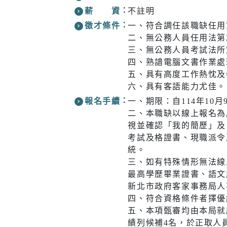
醫療篩檢
薪 資
不註明
徵才條件
一、符合調任該職缺任用
二、無公務人員任用法第
三、無公務人員考試法所
四、熟諳電腦文書作業處
生活
交通
五、具有高度工作熱忱及
六、具有客語能力尤佳。
市場購物
即時路況
報名手續
一、期限：自114年10月
新北市iMAP
公車資訊
二、本職缺以線上報名為
視並確認「我的簡歷」及
氣象資訊
免費新北
考試及格證書、現職派令
統。
動物認養
新北捷運
三、如有特殊情形無法線
樹木保護專區
新北市公
最高學歷畢業證書、語文能
(YouBike
新北市政府客家事務局人
四、符合資格條件者擇優
新北市酒
五、本項甄審均由本局就
訊
績列候補4名，於正取人