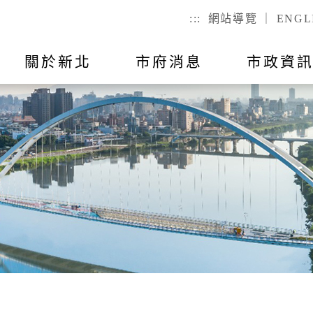
:::
網站導覽
｜
ENGL
關於新北
市府消息
市政資
聯絡我
市政公告
出國報告
行動APP
教育
主題活動
市政會議紀
公有不動產
戶政
們
幼兒
戶籍登記
全指引
RSS訂閱
預算與決算
統計資訊
國小
服務時間
己查
公有場地租借
二代智慧里
者懷孕手冊
總預算
國高中
議員所提
戶政規費
事項
總決算
特殊教育
戶籍罰鍰
對民間團
表
附屬單位預算及綜計表
社會教育
民生統計
異地申辦
附屬單位決算及綜計表
勞工大學
性別統計
兵役
數位學院