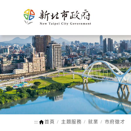
新北介
市政新聞
施政計畫
市民申辦/申訴等查
熱門
市府團
新聞花絮
市府榮
施政成果
申辦e服務
生育
紹
詢
隊
耀
動物認養
孕前保健
市府徵才
新北市SDGs網站
網站瀏覽安
法規函令
地理氣候
市府組織
公設認養
生育獎勵
路平報馬仔
福利補助自
人口概況
市政府
網站連結
身心障礙
交通概述
各機關
行動APP
醫療保健
文化
區公所
LINE官方帳號
育兒托育
姊妹市及
常見問答
學前補助
友好城市
:::
首頁
主題服務
就業
市府徵才
WIFI熱點