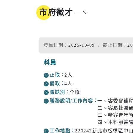
地方沿革
參與式預算
市府徵才
新北市標
誌
同婚登記權益
市樹市花
我的E政府
發佈日期：
2025-10-09
截止日期：
20
科員
工商
醫療
正取
2人
備取
4人
工商投資簡介
疾病管制
電子報及刊物
政府資訊公
職缺別
全職
工商服務
慢性疾病
職務說明/工作內容
一、客委會補
二、客屬社團
促參招商網
衛生所入
三、哈客青年
四、本科臉書
醫療院所
工作地點
220242新北市板橋區中山