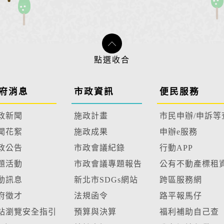
府消息
市政資訊
便民服務
政新聞
施政計畫
市民申辦/申訴等
聞花絮
施政成果
申辦e服務
政公告
市政會議紀錄
行動APP
題活動
市政會議專題報告
公有不動產標租
動訊息
新北市SDGs網站
跨區服務網
府徵才
法規函令
路平報馬仔
站瀏覽安全指引
預算與決算
福利補助自己查