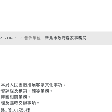
專題分析
松年大學
物價調查
婦女大學
家庭收支
國際教育資源網
衛生檢測
25-10-19
發佈單位：
新北市政府客家事務局
學習階段資源
重大職業
統計資料
社福
警消
幸福保衛站
警政服務
開
市府公報
電子布告欄
防治組
社會救助
警察分局
助本局人民團體推展客家文化事項。
研習課程及核銷、輔導業務。
口網
老人福利機構
消防分隊
智庫團相關業務。
管理及臨時交辦事項。
脆弱家庭服務
婦幼安全
路1段161號6樓