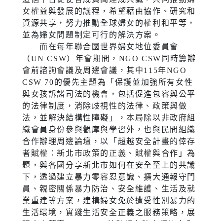
女權益與發展的議程，希望藉由協作、研究和
資源共享，努力推動全球婦女的權利和平等，
並為婦女問題制定可行的解決方案。
而在每年聯合國世界婦女地位委員會
（UN CSW）年會期間，NGO CSW同時籌辦
會前諮詢會議及周邊會議，其中115年NGO
CSW 70的優先主題為「保護並加強所有女性
與女孩訴諸司法的機會，包括促進包容與公平
的法律制度，消除歧視性的法律、政策與做
法，並解決結構性障礙」，本局除以非政府組
織會員身份參與觀摩與學習外，也與民間組織
合作辦理周邊論壇，以「超越安全計畫的倖存
者賦權：新北市政策的正義、賦權與合作」為
題，與各國分享新北市如何在安全至上的共識
下，透過建立暴力零容忍意識、擴大通報守門
員、親密關係暴力防治、安全維護、生活及就
業重建等方案，建構婦女免於遭受性別暴力的
生活環境，實踐生活安全正義之服務策略，展